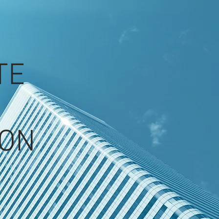
ITE
er
ON