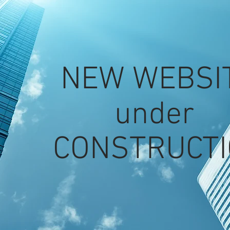
EW WEBS
und
NSTRUCTI